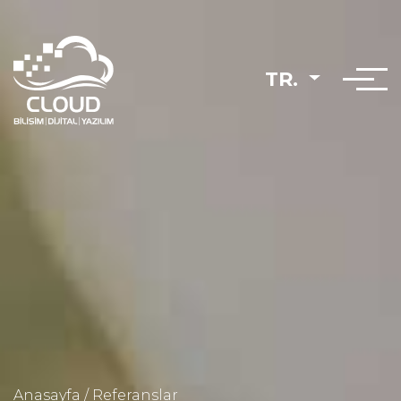
TR.
Anasayfa
/
Referanslar